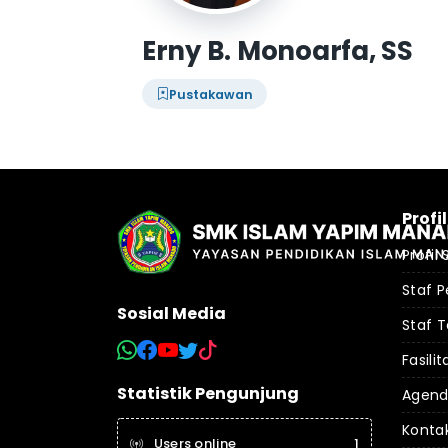
Erny B. Monoarfa, SS
Pustakawan
Profi
Profil
Staf P
Sosial Media
Staf T
Fasilit
Statistik Pengunjung
Agen
Konta
Users online
1