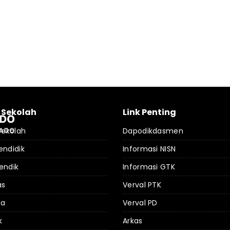
l Sekolah
Link Penting
 Sekolah
Dapodikdasmen
endidik
Informasi NISN
endik
Informasi GTK
as
Verval PTK
da
Verval PD
k
Arkas