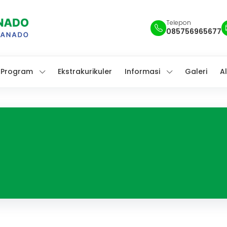
Telepon
085756965677
Program
Ekstrakurikuler
Informasi
Galeri
A