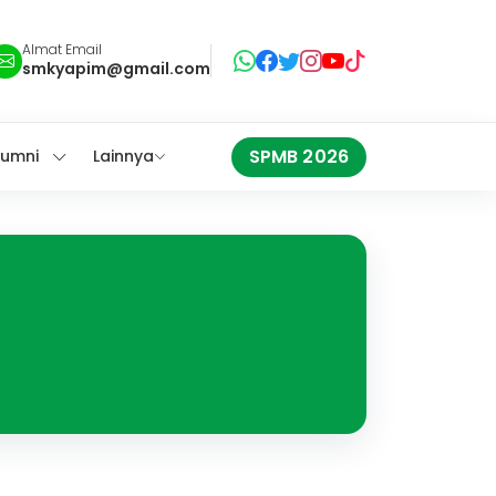
Almat Email
smkyapim@gmail.com
SPMB 2026
lumni
Lainnya