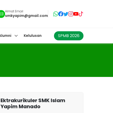
Almat Email
smkyapim@gmail.com
SPMB 2026
Alumni
Kelulusan
Ektrakurikuler SMK Islam
Yapim Manado