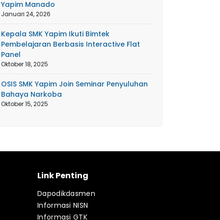
Yapim Manado
Januari 24, 2026
Kepala SMK Yapim Ikuti Bimtek
Pembelajaran Berbasis Interactive Flat
Panel
Oktober 18, 2025
OSIS SMK Yapim Join Seminar Penyuluhan
Bahaya Narkoba
Oktober 15, 2025
Link Penting
Dapodikdasmen
Informasi NISN
Informasi GTK